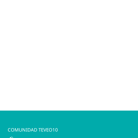
El impacto de la tecnología en
las relaciones
marzo 24, 2024
Blog
,
Nos encontramos
,
Te busco
Cómo mantener la conexión en Teveo10
#relaciones
,
#tecnología
,
#teveo10
COMUNIDAD TEVEO10