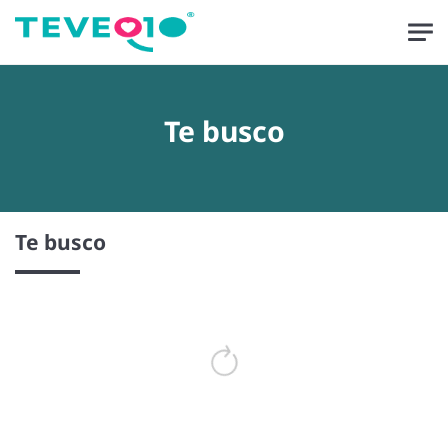
Skip to main content
Te busco
Te busco