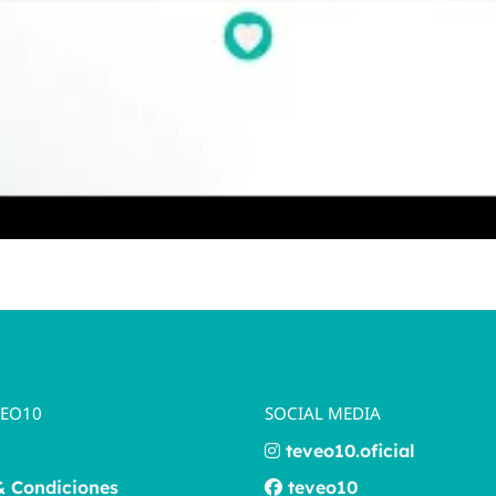
VEO10
SOCIAL MEDIA
teveo10.oficial
& Condiciones
teveo10