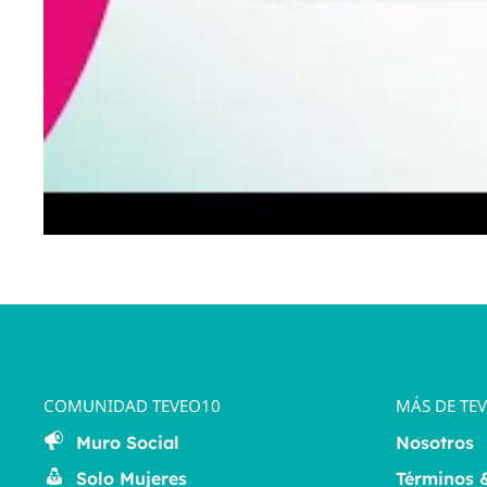
COMUNIDAD TEVEO10
MÁS DE TE
Muro Social
Nosotros
Solo Mujeres
Términos 