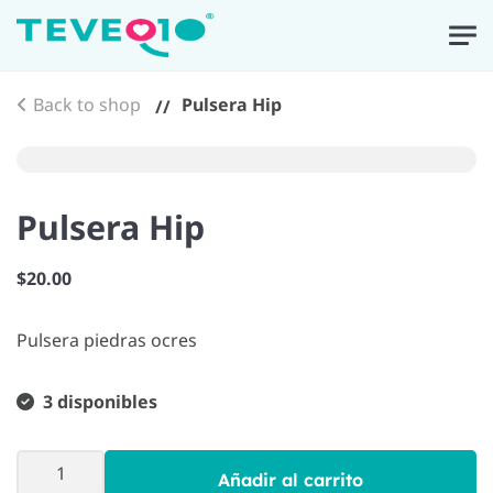
Skip to main content
Back to shop
Pulsera Hip
Pulsera Hip
$
20.00
Pulsera piedras ocres
3 disponibles
Pulsera
Añadir al carrito
Hip