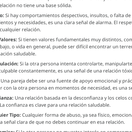
elación no tiene una base sólida.
o:
Si hay comportamientos despectivos, insultos, o falta de
ientos y necesidades, es una clara señal de alarma. El resp
ualquier relación.
Valores:
Si tienen valores fundamentales muy distintos, c
rabajo, o vida en general, puede ser difícil encontrar un te
lación saludable.
ulación:
Si la otra persona intenta controlarte, manipular
 culpable constantemente, es una señal de una relación tóxi
Una pareja debe ser una fuente de apoyo emocional y práct
r con la otra persona en momentos de necesidad, es una s
ianza:
Una relación basada en la desconfianza y los celos 
La confianza es clave para una relación saludable.
ier Tipo:
Cualquier forma de abuso, ya sea físico, emociona
na señal clara de que no debes continuar en esa relación.
omiso:
Si la otra persona no muestra interés en compromet