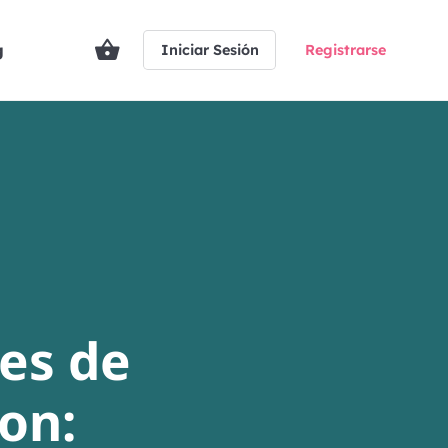
g
Iniciar Sesión
Registrarse
les de
on: