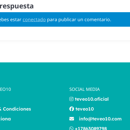
 respuesta
debes estar
conectado
para publicar un comentario.
VEO10
SOCIAL MEDIA
teveo10.oficial
& Condiciones
teveo10
iona
info@teveo10.com
+17863089798