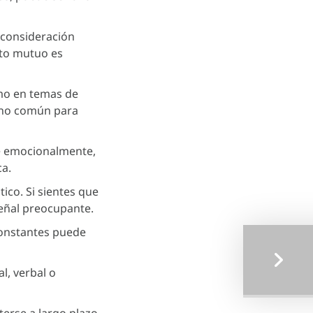
 consideración
eto mutuo es
omo en temas de
rreno común para
te emocionalmente,
ca.
ico. Si sientes que
eñal preocupante.
constantes puede
l, verbal o
erse a largo plazo