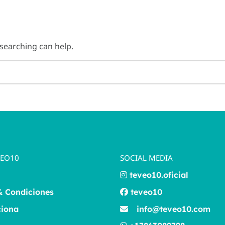
 searching can help.
VEO10
SOCIAL MEDIA
teveo10.oficial
& Condiciones
teveo10
iona
info@teveo10.com