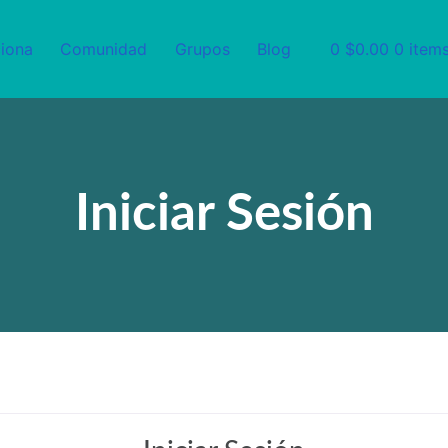
iona
Comunidad
Grupos
Blog
0
$0.00
0 item
Iniciar Sesión