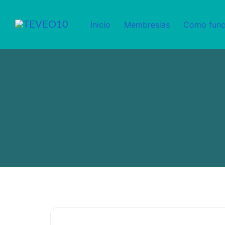
Inicio
Membresias
Como func