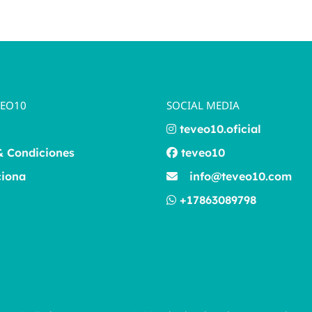
VEO10
SOCIAL MEDIA
teveo10.oficial
& Condiciones
teveo10
iona
info@teveo10.com
+17863089798